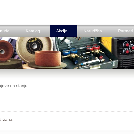
nuda
Katalog
Akcije
Narudžba
Partneri
ajeve na stanju.
držana.