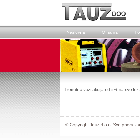
Naslovna
O nama
Po
Trenutno važi akcija od 5% na sve lež
© Copyright Tauz d.o.o. Sva prava za